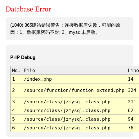
Database Error
(1040) 365建站错误警告：连接数据库失败，可能的原
因：1、数据库密码不对; 2、mysql未启动。
PHP Debug
No.
File
Line
1
/index.php
14
2
/source/function/function_extend.php
324
3
/source/class/jzmysql.class.php
211
4
/source/class/jzmysql.class.php
62
5
/source/class/jzmysql.class.php
94
6
/source/class/jzmysql.class.php
76