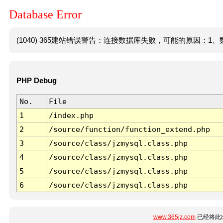
Database Error
(1040) 365建站错误警告：连接数据库失败，可能的原因：1、数
PHP Debug
No.
File
1
/index.php
2
/source/function/function_extend.php
3
/source/class/jzmysql.class.php
4
/source/class/jzmysql.class.php
5
/source/class/jzmysql.class.php
6
/source/class/jzmysql.class.php
www.365jz.com
已经将此