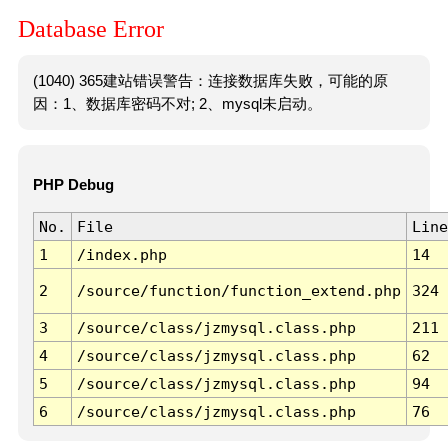
Database Error
(1040) 365建站错误警告：连接数据库失败，可能的原
因：1、数据库密码不对; 2、mysql未启动。
PHP Debug
No.
File
Line
1
/index.php
14
2
/source/function/function_extend.php
324
3
/source/class/jzmysql.class.php
211
4
/source/class/jzmysql.class.php
62
5
/source/class/jzmysql.class.php
94
6
/source/class/jzmysql.class.php
76