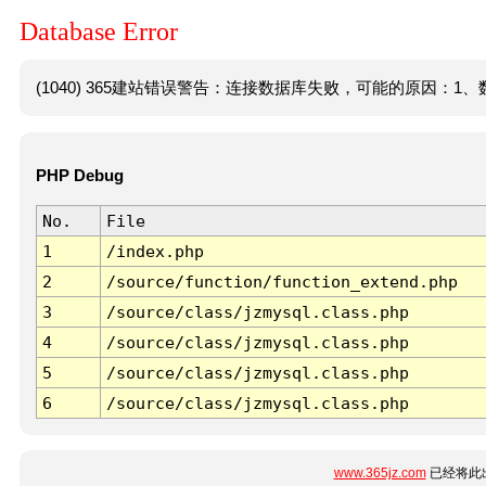
Database Error
(1040) 365建站错误警告：连接数据库失败，可能的原因：1、数
PHP Debug
No.
File
1
/index.php
2
/source/function/function_extend.php
3
/source/class/jzmysql.class.php
4
/source/class/jzmysql.class.php
5
/source/class/jzmysql.class.php
6
/source/class/jzmysql.class.php
www.365jz.com
已经将此