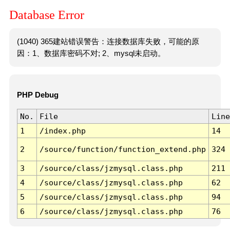
Database Error
(1040) 365建站错误警告：连接数据库失败，可能的原
因：1、数据库密码不对; 2、mysql未启动。
PHP Debug
No.
File
Line
1
/index.php
14
2
/source/function/function_extend.php
324
3
/source/class/jzmysql.class.php
211
4
/source/class/jzmysql.class.php
62
5
/source/class/jzmysql.class.php
94
6
/source/class/jzmysql.class.php
76