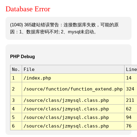
Database Error
(1040) 365建站错误警告：连接数据库失败，可能的原
因：1、数据库密码不对; 2、mysql未启动。
PHP Debug
No.
File
Line
1
/index.php
14
2
/source/function/function_extend.php
324
3
/source/class/jzmysql.class.php
211
4
/source/class/jzmysql.class.php
62
5
/source/class/jzmysql.class.php
94
6
/source/class/jzmysql.class.php
76