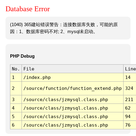
Database Error
(1040) 365建站错误警告：连接数据库失败，可能的原
因：1、数据库密码不对; 2、mysql未启动。
PHP Debug
No.
File
Line
1
/index.php
14
2
/source/function/function_extend.php
324
3
/source/class/jzmysql.class.php
211
4
/source/class/jzmysql.class.php
62
5
/source/class/jzmysql.class.php
94
6
/source/class/jzmysql.class.php
76