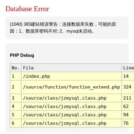
Database Error
(1040) 365建站错误警告：连接数据库失败，可能的原
因：1、数据库密码不对; 2、mysql未启动。
PHP Debug
No.
File
Line
1
/index.php
14
2
/source/function/function_extend.php
324
3
/source/class/jzmysql.class.php
211
4
/source/class/jzmysql.class.php
62
5
/source/class/jzmysql.class.php
94
6
/source/class/jzmysql.class.php
76