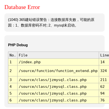
Database Error
(1040) 365建站错误警告：连接数据库失败，可能的原
因：1、数据库密码不对; 2、mysql未启动。
PHP Debug
No.
File
Line
1
/index.php
14
2
/source/function/function_extend.php
324
3
/source/class/jzmysql.class.php
211
4
/source/class/jzmysql.class.php
62
5
/source/class/jzmysql.class.php
94
6
/source/class/jzmysql.class.php
76