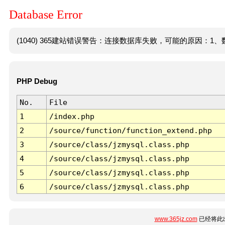
Database Error
(1040) 365建站错误警告：连接数据库失败，可能的原因：1、数
PHP Debug
No.
File
1
/index.php
2
/source/function/function_extend.php
3
/source/class/jzmysql.class.php
4
/source/class/jzmysql.class.php
5
/source/class/jzmysql.class.php
6
/source/class/jzmysql.class.php
www.365jz.com
已经将此