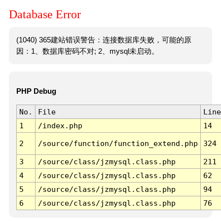
Database Error
(1040) 365建站错误警告：连接数据库失败，可能的原
因：1、数据库密码不对; 2、mysql未启动。
PHP Debug
No.
File
Line
1
/index.php
14
2
/source/function/function_extend.php
324
3
/source/class/jzmysql.class.php
211
4
/source/class/jzmysql.class.php
62
5
/source/class/jzmysql.class.php
94
6
/source/class/jzmysql.class.php
76