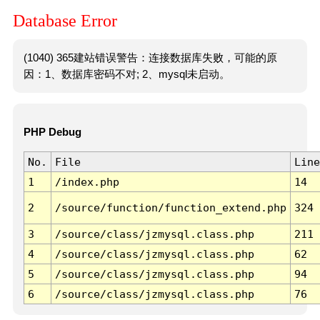
Database Error
(1040) 365建站错误警告：连接数据库失败，可能的原
因：1、数据库密码不对; 2、mysql未启动。
PHP Debug
No.
File
Line
1
/index.php
14
2
/source/function/function_extend.php
324
3
/source/class/jzmysql.class.php
211
4
/source/class/jzmysql.class.php
62
5
/source/class/jzmysql.class.php
94
6
/source/class/jzmysql.class.php
76