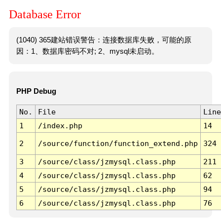
Database Error
(1040) 365建站错误警告：连接数据库失败，可能的原
因：1、数据库密码不对; 2、mysql未启动。
PHP Debug
No.
File
Line
1
/index.php
14
2
/source/function/function_extend.php
324
3
/source/class/jzmysql.class.php
211
4
/source/class/jzmysql.class.php
62
5
/source/class/jzmysql.class.php
94
6
/source/class/jzmysql.class.php
76