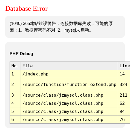
Database Error
(1040) 365建站错误警告：连接数据库失败，可能的原
因：1、数据库密码不对; 2、mysql未启动。
PHP Debug
No.
File
Line
1
/index.php
14
2
/source/function/function_extend.php
324
3
/source/class/jzmysql.class.php
211
4
/source/class/jzmysql.class.php
62
5
/source/class/jzmysql.class.php
94
6
/source/class/jzmysql.class.php
76