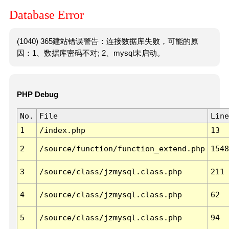
Database Error
(1040) 365建站错误警告：连接数据库失败，可能的原
因：1、数据库密码不对; 2、mysql未启动。
PHP Debug
No.
File
Line
1
/index.php
13
2
/source/function/function_extend.php
1548
3
/source/class/jzmysql.class.php
211
4
/source/class/jzmysql.class.php
62
5
/source/class/jzmysql.class.php
94