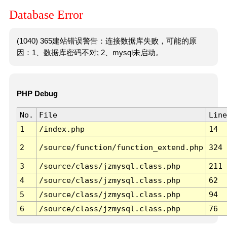
Database Error
(1040) 365建站错误警告：连接数据库失败，可能的原
因：1、数据库密码不对; 2、mysql未启动。
PHP Debug
No.
File
Line
1
/index.php
14
2
/source/function/function_extend.php
324
3
/source/class/jzmysql.class.php
211
4
/source/class/jzmysql.class.php
62
5
/source/class/jzmysql.class.php
94
6
/source/class/jzmysql.class.php
76