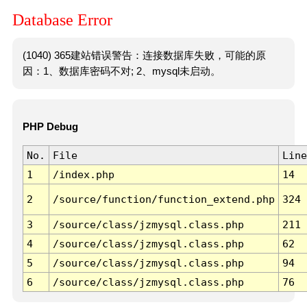
Database Error
(1040) 365建站错误警告：连接数据库失败，可能的原
因：1、数据库密码不对; 2、mysql未启动。
PHP Debug
No.
File
Line
1
/index.php
14
2
/source/function/function_extend.php
324
3
/source/class/jzmysql.class.php
211
4
/source/class/jzmysql.class.php
62
5
/source/class/jzmysql.class.php
94
6
/source/class/jzmysql.class.php
76