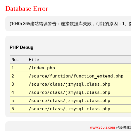
Database Error
(1040) 365建站错误警告：连接数据库失败，可能的原因：1、数
PHP Debug
No.
File
1
/index.php
2
/source/function/function_extend.php
3
/source/class/jzmysql.class.php
4
/source/class/jzmysql.class.php
5
/source/class/jzmysql.class.php
6
/source/class/jzmysql.class.php
www.365jz.com
已经将此