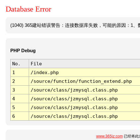
Database Error
(1040) 365建站错误警告：连接数据库失败，可能的原因：1、数
PHP Debug
No.
File
1
/index.php
2
/source/function/function_extend.php
3
/source/class/jzmysql.class.php
4
/source/class/jzmysql.class.php
5
/source/class/jzmysql.class.php
6
/source/class/jzmysql.class.php
www.365jz.com
已经将此