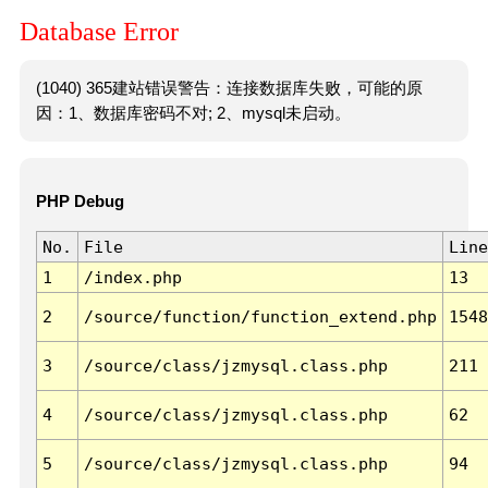
Database Error
(1040) 365建站错误警告：连接数据库失败，可能的原
因：1、数据库密码不对; 2、mysql未启动。
PHP Debug
No.
File
Line
1
/index.php
13
2
/source/function/function_extend.php
1548
3
/source/class/jzmysql.class.php
211
4
/source/class/jzmysql.class.php
62
5
/source/class/jzmysql.class.php
94